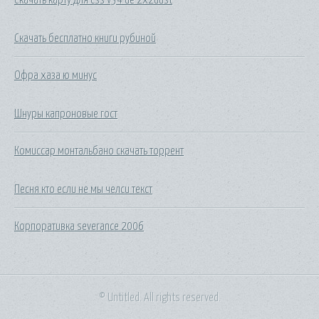
Скачать бесплатно книги рубиной
Офра хаза ю минус
Шнуры капроновые гост
Комиссар монтальбано скачать торрент
Песня кто если не мы челси текст
Корпоративка severance 2006
© Untitled. All rights reserved.