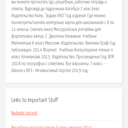
вы можете прочитать гдз, решебник, рабочую тетрадь и
ответы. Відповіді до підручника Алгебра 7 клас Бевз.
Издательство Киев, 'Зодіак-ЕКО' Год издания. Где можно
посмотреть/скачать контурные карты для школьников с 6 по
11 классы. Скачать книгу Миссурийские рэгтаймы для
фортепиано Автор: С. Джоплин Название. Учебник
Математика 6 класс Мерзляк. Издательство: Вентана-Граф Год
публикации: 2014 Формат:. Учебник Литературное чтение 4
класс Климанова 2015. Издательство: Просвещение Год. ВПР
2018 по географии с ответами. Все варианты. 7 класс - -
Школа и ВУЗ - Независимый портал 2019 год.
Links to Important Stuff
Redgate torrent
Решебник русского языка 5 класс мурина 2014