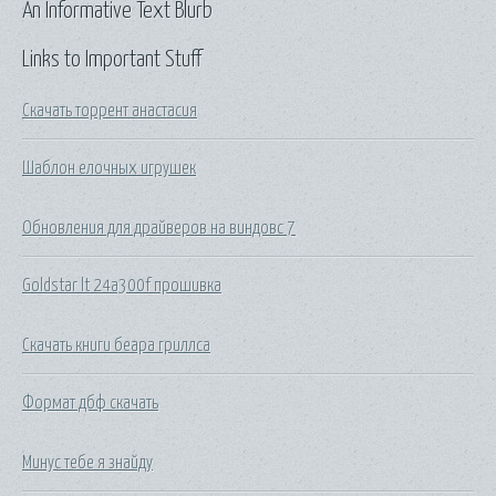
An Informative Text Blurb
Links to Important Stuff
Скачать торрент анастасия
Шаблон елочных игрушек
Обновления для драйверов на виндовс 7
Goldstar lt 24a300f прошивка
Скачать книги беара гриллса
Формат дбф скачать
Минус тебе я знайду