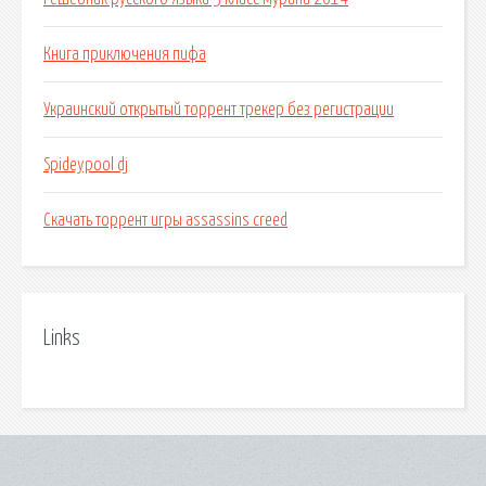
Книга приключения пифа
Украинский открытый торрент трекер без регистрации
Spideypool dj
Скачать торрент игры assassins creed
Links