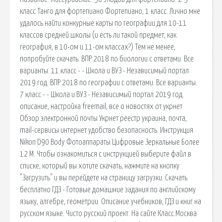
класс Танго для фортепиано Фортепиано, 1 класс. Лично мне
удалось найти конкурные карты по географии для 10-11
классов средней школы (и есть ли такой предмет, как
география, в 10-ом и 11-ом классах?) Тем не менее,
попробуйте скачать. ВПР 2018 по биологии с ответами. Все
варианты. 11 класс - - Школа и ВУЗ - Независимый портал
2019 год. ВПР 2018 по географии с ответами. Все варианты.
7 класс - - Школа и ВУЗ - Независимый портал 2019 год.
описание, настройка freemail, все о новостях от укрнет
Обзор электронной почты Укрнет реестр украина, почта,
mail-сервисы интернет удобство безопасность. Инструкция
Nikon D90 Body Фотоаппараты Цифровые Зеркальные Более
12 М. Чтобы ознакомиться с инструкцией выберите файл в
списке, который вы хотите скачать, нажмите на кнопку
"Загрузить" и вы перейдете на страницу загрузки. Скачать
бесплатно ГДЗ - Готовые домашние задания по английскому
языку, алгебре, геометрии. Описание учебников, ГДЗ и книг на
русском языке. Чисто русский проект. На сайте Класс.Москва