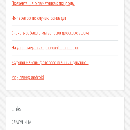
Презентация о памятниках природы
Император по случаю самиздат
Скачать собаки и мы записки дрессировщика
На улице мертвых фонарей текст песни
Журнал максим фотосессия анны шульгиной
Mp3 плеер android
Links
СЛАДУНИЦА.