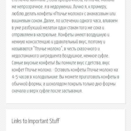
же непрозрачное. я в недоумении. Лично я, к примеру,
люблю делать конфеты «Птичье молоко» с ананасовым или
вишневым соком. Далее, по истечении одного часа, вливаем
в уже разбухший желатин один стакан того же сока и
отправляем в кастрюльке. Конфеты имеют воздушную и
нежную консистенцию и удивительный вкус, поэтому и
называются "Птичье молоко", в честь сказочного и
недостижимого ингредиента Воздушное, нежное суфле.
Самые вкусные конфеты! Вы помните вкус с детства, вкус
конфет Птичье молоко. · Оставить конфеты Птичье молоко на
4-5 часов в холодильнике. Вы можете приготовить конфеты в
обычной формы, а шоколадом покрыть только дно формы
сначала и верх суфле после застывания.
Links to Important Stuff