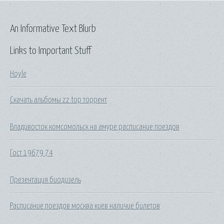
An Informative Text Blurb
Links to Important Stuff
Hoyle
Скачать альбомы zz top торрент
Владивосток комсомольск на амуре расписание поездов
Гост 19679 74
Презентация биодизель
Расписание поездов москва киев наличие билетов