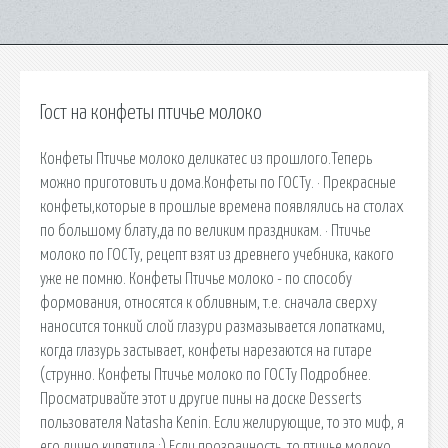
Гост на конфеты птичье молоко
Конфеты Птичье молоко деликатес из прошлого.Теперь
можно приготовить и дома.Конфеты по ГОСТу. · Прекрасные
конфеты,которые в прошлые времена появлялись на столах
по большому блату,да по великим праздникам. · Птичье
молоко по ГОСТу, рецепт взят из древнего учебника, какого
уже не помню. Конфеты Птичье молоко - по способу
формования, относятся к обливным, т.е. сначала сверху
наносится тонкий слой глазури размазывается лопатками,
когда глазурь застывает, конфеты нарезаются на гитаре
(струнно. Конфеты Птичье молоко по ГОСТу Подробнее.
Просматривайте этот и другие пины на доске Desserts
пользователя Natasha Kenin. Если желирующие, то это миф, я
его лично кипятила :) Если прозрачность, то птичье молоко