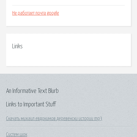
Не работает почта google
Links
An Informative Text Blurb
Links to Important Stuff
Скачать михаил евдокимов деревенски истории mp3
Систем шок