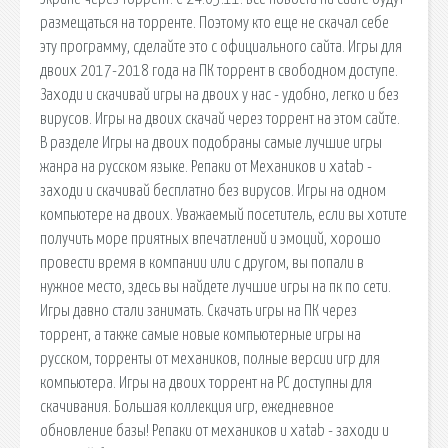
размещаться на торренте. Поэтому кто еще не скачал себе
эту программу, сделайте это с официального сайта. Игры для
двоих 2017-2018 года на ПК торрент в свободном доступе.
Заходи и скачивай игры на двоих у нас - удобно, легко и без
вирусов. Игры на двоих скачай через торрент на этом сайте.
В разделе Игры на двоих подобраны самые лучшие игры
жанра на русском языке. Репаки от Механиков и xatab -
заходи и скачивай бесплатно без вирусов. Игры на одном
компьютере на двоих. Уважаемый посетитель, если вы хотите
получить море приятных впечатлений и эмоций, хорошо
провести время в компании или с другом, вы попали в
нужное место, здесь вы найдете лучшие игры на пк по сети.
Игры давно стали занимать. Скачать игры на ПК через
торрент, а также самые новые компьютерные игры на
русском, торренты от механиков, полные версии игр для
компьютера. Игры на двоих торрент на PC доступны для
скачивания. Большая коллекция игр, ежедневное
обновление базы! Репаки от механиков и xatab - заходи и