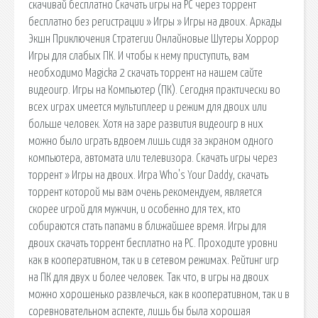
скачивай бесплатно Скачать игры на PC через торрент
бесплатно без регистрации » Игры » Игры на двоих. Аркады
Экшн Приключения Стратегии Онлайновые Шутеры Хоррор
Игры для слабых ПК. И чтобы к нему приступить, вам
необходимо Magicka 2 скачать торрент на нашем сайте
видеоигр. Игры на Компьютер (ПК). Сегодня практически во
всех играх имеется мультиплеер и режим для двоих или
больше человек. Хотя на заре развития видеоигр в них
можно было играть вдвоем лишь сидя за экраном одного
компьютера, автомата или телевизора. Скачать игры через
торрент » Игры на двоих. Игра Who's Your Daddy, скачать
торрент которой мы вам очень рекомендуем, является
скорее игрой для мужчин, и особенно для тех, кто
собираются стать папами в ближайшее время. Игры для
двоих скачать торрент бесплатно на PC. Проходите уровни
как в кооперативном, так и в сетевом режимах. Рейтинг игр
на ПК для двух и более человек. Так что, в игры на двоих
можно хорошенько развлечься, как в кооперативном, так и в
соревновательном аспекте, лишь бы была хорошая