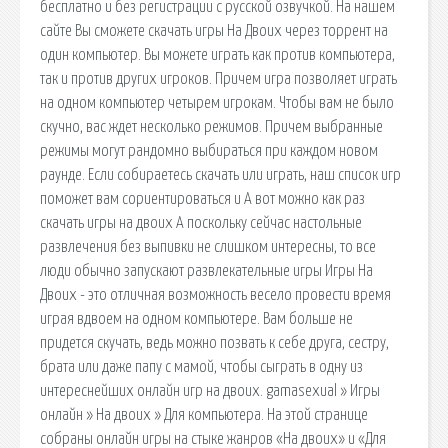
бесплатно и без регистрации с русской озвучкой. На нашем
сайте Вы сможете скачать игры На Двоих через торрент на
один компьютер. Вы можете играть как против компьютера,
так и против других игроков. Причем игра позволяет играть
на одном компьютер четырем игрокам. Чтобы вам не было
скучно, вас ждет несколько режимов. Причем выбранные
режимы могут рандомно выбираться при каждом новом
раунде. Если собираетесь скачать или играть, наш список игр
поможет вам сориентироваться и А вот можно как раз
скачать игры на двоих А поскольку сейчас настольные
развлечения без выпивки не слишком интересны, то все
люди обычно запускают развлекательные игры Игры На
Двоих - это отличная возможность весело провести время
играя вдвоем на одном компьютере. Вам больше не
придется скучать, ведь можно позвать к себе друга, сестру,
брата или даже папу с мамой, чтобы сыграть в одну из
интереснейших онлайн игр на двоих. gamasexual » Игры
онлайн » На двоих » Для компьютера. На этой странице
собраны онлайн игры на стыке жанров «На двоих» и «Для