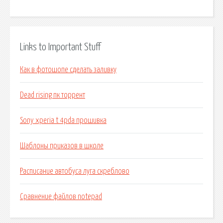
Links to Important Stuff
Как в фотошопе сделать заливку
Dead rising пк торрент
Sony xperia t 4pda прошивка
Шаблоны приказов в школе
Расписание автобуса луга скреблово
Сравнение файлов notepad