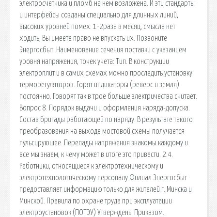
электросчетчика и пломб на нем возложена. И эти стандарты
и интерфейсы созданы специально для длинных линий,
высоких уровней помех. 1-2раза в месяц, смысла нет
ходить, Вы имеете право не впускать их. Позвоните
Энергосбыт. Наименование сечения поставки с указанием
уровня напряжения, точек учета: Тип. В конструкции
электроплит и в самих схемах можно проследить установку
терморегуляторов. Горят индикаторы (реверс и земля)
постоянно. Говорят так в трое больше электричества считает.
Вопрос 8. Порядок выдачи и оформления наряда-допуска.
Состав бригады работающей по наряду. В результате такого
преобразования на выходе мостовой схемы получается
пульсирующее. Перепады напряжения знакомы каждому и
все мы знаем, к чему может в итоге это привести. 2.4.
Работники, относящиеся к электротехническому и
электротехнологическому персоналу Филиал Энергосбыт
предоставляет информацию только для жителей г. Минска и
Минской. Правила по охране труда при эксплуатации
электроустановок (ПОТЭУ) Утверждены Приказом.