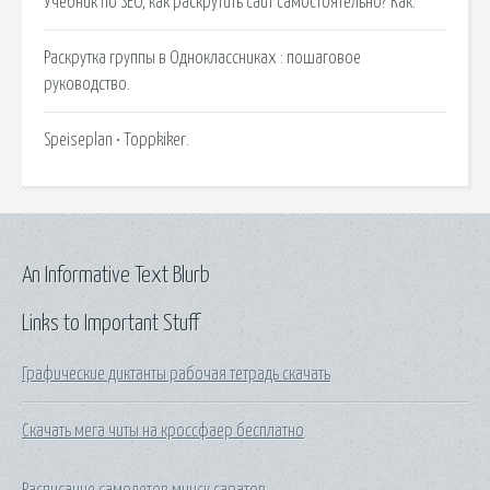
Учебник по SEO, как раскрутить сайт самостоятельно? Как.
Раскрутка группы в Одноклассниках : пошаговое
руководство.
Speiseplan • Toppkiker.
An Informative Text Blurb
Links to Important Stuff
Графические диктанты рабочая тетрадь скачать
Скачать мега читы на кроссфаер бесплатно
Расписание самолетов минск саратов