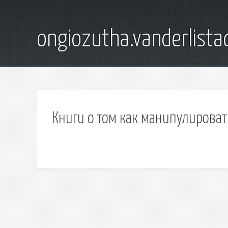
ongiozutha.vanderlista
Книги о том как манипулирова