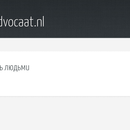
dvocaat.nl
ть людьми