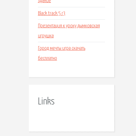
здание
Black track 5 r3
Презентация к уроку дымковская
игрушка
Город мечты игра скачать
бесплатно
Links