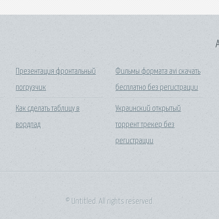
A
Презентация фронтальный
Фильмы формата avi скачать
погрузчик
бесплатно без регистрации
Как сделать таблицу в
Украинский открытый
вордпад
торрент трекер без
регистрации
© Untitled. All rights reserved.