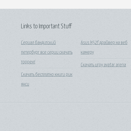
Links to Important Stuff
Сериал бандитский
Asus k52f драйвер на веб
петербург все серии скачать
камеру
торрент
Скачать игру avatar arena
Скачать бесплатно книги рик
янси