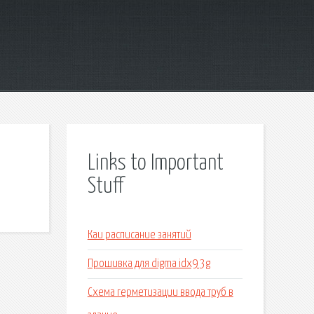
Links to Important
Stuff
Каи расписание занятий
Прошивка для digma idx9 3g
Схема герметизации ввода труб в