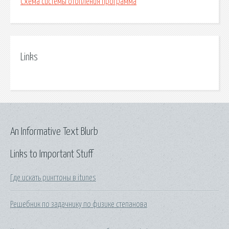
Схема системы отопления программа
Links
An Informative Text Blurb
Links to Important Stuff
Где искать рингтоны в itunes
Решебник по задачнику по физике степанова