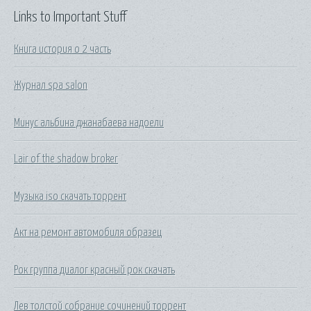
Links to Important Stuff
Книга история о 2 часть
Журнал spa salon
Минус альбина джанабаева надоели
Lair of the shadow broker
Музыка iso скачать торрент
Акт на ремонт автомобиля образец
Рок группа диалог красный рок скачать
Лев толстой собрание сочинений торрент