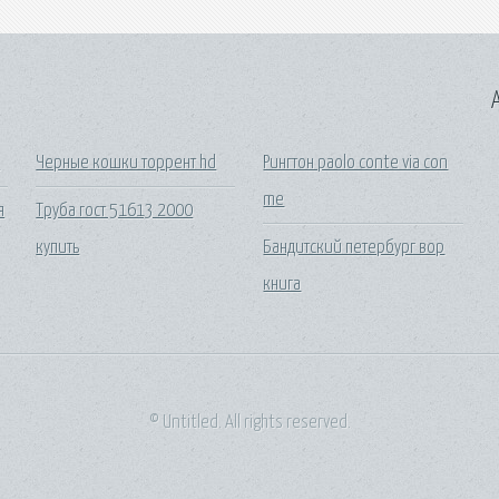
A
ю
Черные кошки торрент hd
Рингтон paolo conte via con
me
я
Труба гост 51613 2000
купить
Бандитский петербург вор
книга
© Untitled. All rights reserved.