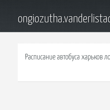
ongiozutha.vanderlista
Расписание автобуса харьков л