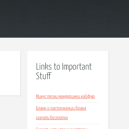
Links to Important
Stuff
Минус песни мандаринки кайфую
Бланк о расторжении брака
скачать бесплатно