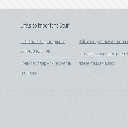
Links to Important Stuff
Скачать на андроид книгу
Bole chudiyan скачать песн
золотой теленок
География машиностроени
Краткое содержание смерть
презентация 9 класс
базарова