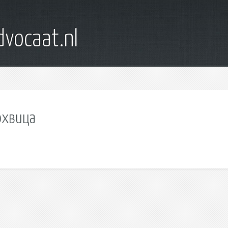
dvocaat.nl
охвица