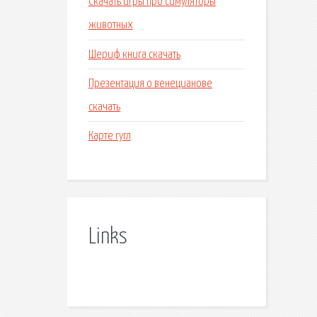
Скачать игры про симуляторы
животных
Шериф книга скачать
Презентация о венецианове
скачать
Карте гугл
Links