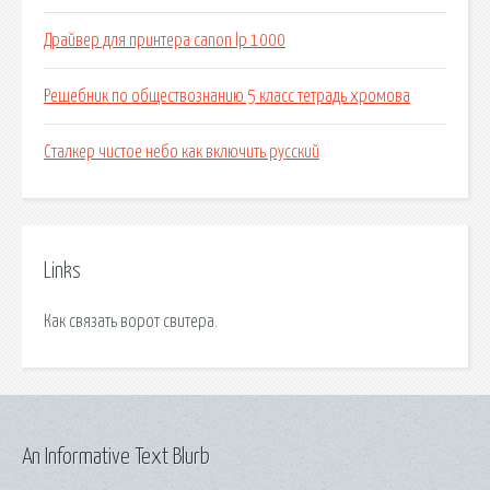
Драйвер для принтера canon lp 1000
Решебник по обществознанию 5 класс тетрадь хромова
Сталкер чистое небо как включить русский
Links
Как связать ворот свитера.
An Informative Text Blurb