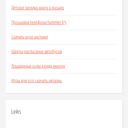
Детские загадки книга и письмо
Прошивка телефона hummer h5
Скачать игра инстинкт
Шахты расписание автобусов
Лошадиные силы хонда аккорд
Игры для psp скачать леталки
Links