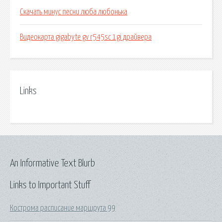
Скачать минус песни люба любонька
Видеокарта gigabyte gv r545sc 1gi драйвера
Links
An Informative Text Blurb
Links to Important Stuff
Кострома расписание маршрута 99