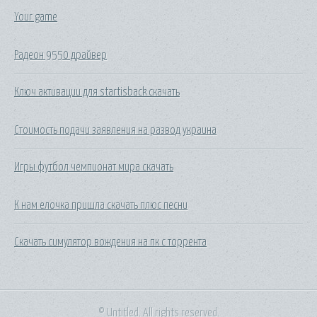
Your game
Радеон 9550 драйвер
Ключ активации для startisback скачать
Стоимость подачи заявления на развод украина
Игры футбол чемпионат мира скачать
К нам елочка пришла скачать плюс песни
Скачать симулятор вождения на пк с торрента
© Untitled. All rights reserved.