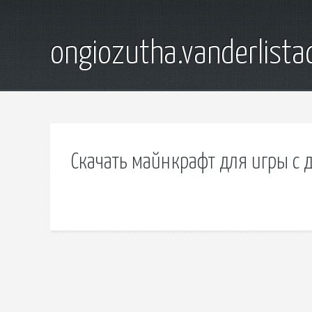
ongiozutha.vanderlista
Скачать майнкрафт для игры с 