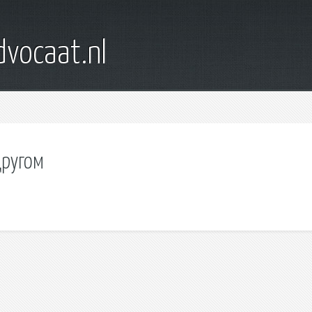
dvocaat.nl
другом