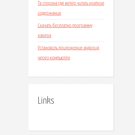
Та сторона где ветер читать краткое
содержание
Скачать бесплатно программу
хакера
Установить приложение андроид
через компьютер
Links