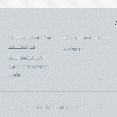
A
Исследовательская работа
Шаблон написания реферата
по словарю даля
Книга harrier
Легендарный лунный
скульптор 10 книга читать
онлайн
© Untitled. All rights reserved.