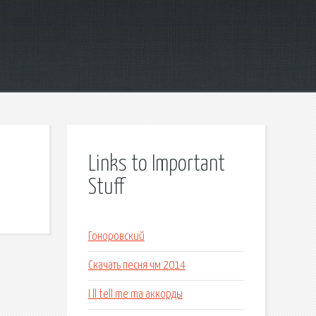
Links to Important
Stuff
Гоноровский
Скачать песня чм 2014
I ll tell me ma аккорды