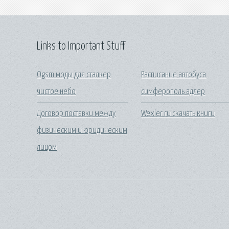
Links to Important Stuff
Ogsm моды для сталкер
Расписание автобуса
чистое небо
симферополь адлер
Договор поставки между
Wexler ru скачать книги
физическим и юридическим
лицом