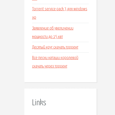
Torrent service pack 3 для windows
xp
Заявление об увеличении
мощности до 15 квт
Десятый круг скачать торрент
Все песни наташи королевой
скачать через торрент
Links