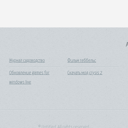
A
Журнал садоводство
Фильм геббельс
Обновление games for
Скачать мод crysis 2
windows live
© Untitled. All rights reserved.