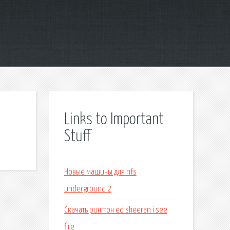
Links to Important
Stuff
Новые машины для nfs
underground 2
Скачать рингтон ed sheeran i see
fire