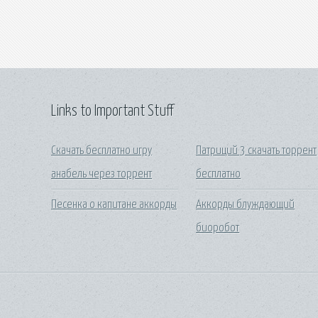
Links to Important Stuff
Скачать бесплатно игру
Патриций 3 скачать торрент
анабель через торрент
бесплатно
Песенка о капитане аккорды
Аккорды блуждающий
биоробот