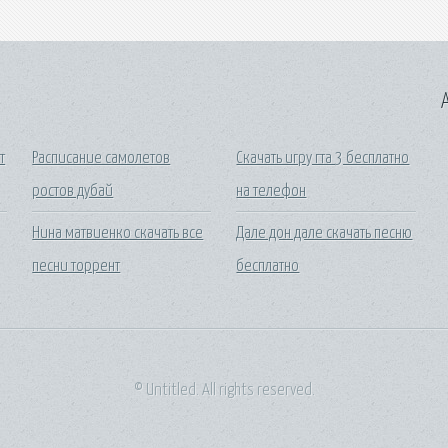
A
т
Расписание самолетов
Скачать игру гта 3 бесплатно
ростов дубай
на телефон
Нина матвиенко скачать все
Дале дон дале скачать песню
песни торрент
бесплатно
© Untitled. All rights reserved.