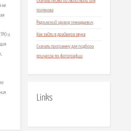
Скачать песню ой люли люли оля
я не
полякова
вая
Радзинский эдуард геннадьевич
Как зайти в драйвера звука
ИТРО и
кция
Скачать программу для подбора
к,
причесок по фотографии
те
ения
Links