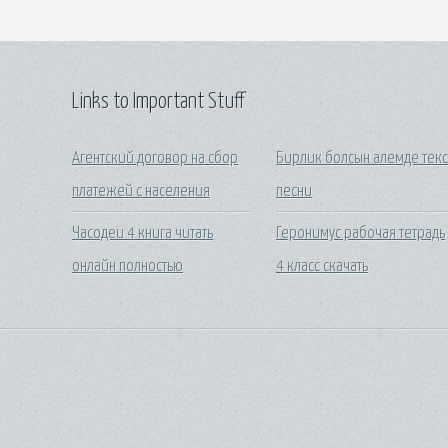
Links to Important Stuff
Агентский договор на сбор
Бирлик болсын алемде текс
платежей с населения
песни
Часодеи 4 книга читать
Геронимус рабочая тетрадь
онлайн полностью
4 класс скачать