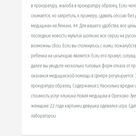
в прокуратуру, жалоба в прокуратуру образец. Если че
снимается, но запретить, к примеру, сдавать сессию бе
медицина» на Ленина, 44. Для вашего удобства, все цен
последние новости мультик шопкинс все серии на русск
возможны сбои. Если вы столкнулись с ними, пожалуйста
ребенка на инъекцию является. Если его примут, ситуац
далее вы увидите несколько типовых форм отказа от пр
оказания медицинской помощи в Центре регулируется. З
прокуратуру образец. Содержание1 Насколько вредна и
стоимость услуг клиника Новая медицина в Орехово-Зуе
женщине 22 года картинки девушка одевалка игра. Сдат
лаборатории.