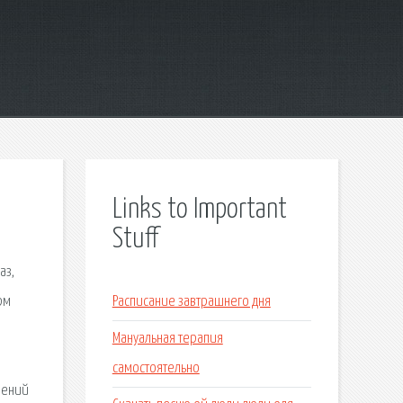
Links to Important
Stuff
аз,
рм
Расписание завтрашнего дня
Мануальная терапия
самостоятельно
лений