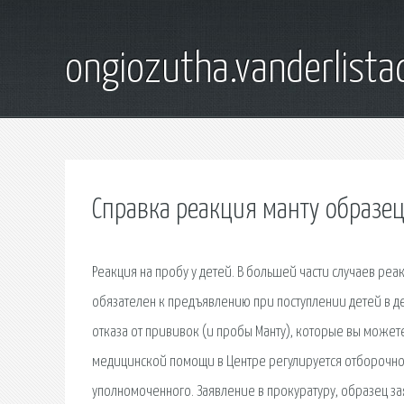
ongiozutha.vanderlista
Справка реакция манту образе
Реакция на пробу у детей. В большей части случаев ре
обязателен к предъявлению при поступлении детей в де
отказа от прививок (и пробы Манту), которые вы может
медицинской помощи в Центре регулируется отборочной
уполномоченного. Заявление в прокуратуру, образец за