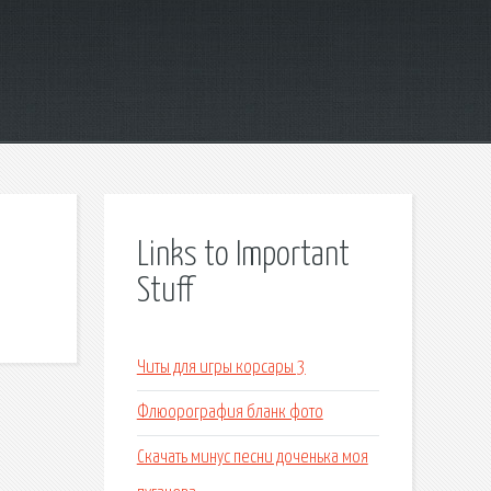
Links to Important
Stuff
Читы для игры корсары 3
Флюорография бланк фото
Скачать минус песни доченька моя