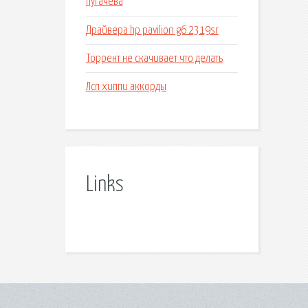
пугачева
Драйвера hp pavilion g6 2319sr
Торрент не скачивает что делать
Лсп хиппи аккорды
Links