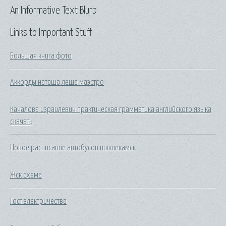
An Informative Text Blurb
Links to Important Stuff
Большая книга фото
Аккорды наташа леша маэстро
Качалова израилевич практическая грамматика английского языка
скачать
Новое расписание автобусов нижнекамск
Жск схема
Гост электричества