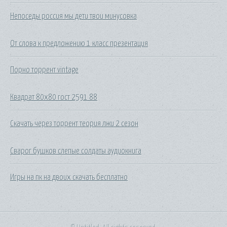
Непоседы россия мы дети твои минусовка
От слова к предложению 1 класс презентация
Порно торрент vintage
Квадрат 80х80 гост 2591 88
Скачать через торрент теория лжи 2 сезон
Сварог бушков слепые солдаты аудиокнига
Игры на пк на двоих скачать бесплатно