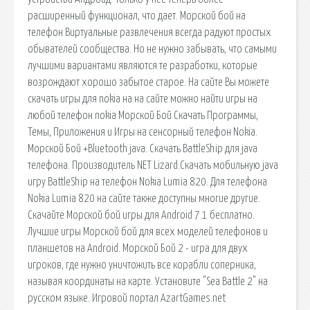
расширенный функционал, что дает. Морской бой на
телефон Виртуальные развлечения всегда радуют простых
обывателей сообщества. Но не нужно забывать, что самыми
лучшими вариантами являются те разработки, которые
возрождают хорошо забытое старое. На сайте Вы можете
скачать игры для nokia на на сайте можно найти игры на
любой телефон nokia Морской Бой Скачать Программы,
Темы, Приложения и Игры на сенсорный телефон Nokia.
Морской Бой +Bluetooth java. Скачать BattleShip для java
телефона. Производитель NET Lizard.Скачать мобильную java
игру BattleShip на телефон Nokia Lumia 820. Для телефона
Nokia Lumia 820 на сайте также доступны многие другие.
Скачайте Морской бой игры для Android 7.1 бесплатно.
Лучшие игры Морской бой для всех моделей телефонов и
планшетов на Android. Морской Бой 2 - игра для двух
игроков, где нужно уничтожить все корабли соперника,
называя координаты на карте. Установите "Sea Battle 2" на
русском языке. Игровой портал AzartGames.net