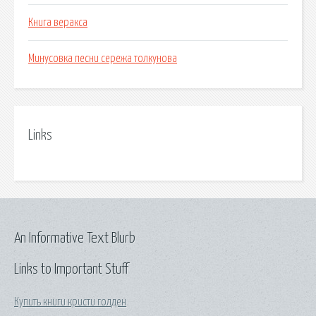
Книга веракса
Минусовка песни сережа толкунова
Links
An Informative Text Blurb
Links to Important Stuff
Купить книги кристи голден